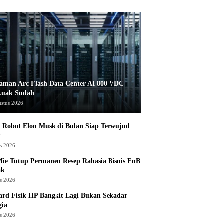
aman Arc Flash Data Center AI 800 VDC
kuak Sudah
ustus 2026
 Robot Elon Musk di Bulan Siap Terwujud
?
us 2026
ie Tutup Permanen Resep Rahasia Bisnis FnB
ak
us 2026
rd Fisik HP Bangkit Lagi Bukan Sekadar
gia
us 2026