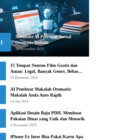
3 Website AI Pembuat Jurnal
1
Otomatis Terbaik
30 November 2023
15 Tempat Nonton Film Gratis dan
Aman: Legal, Banyak Genre, Bebas
Khawatir!
29 Desember 2024
AI Pembuat Makalah Otomatis:
Makalah Anda Auto Rapih
24 Juli 2023
Aplikasi Desain Baju PDH, Membuat
Pakaian Dinas yang Unik dan Menarik
5 November 2023
iPhone Ex Inter Bisa Pakai Kartu Apa