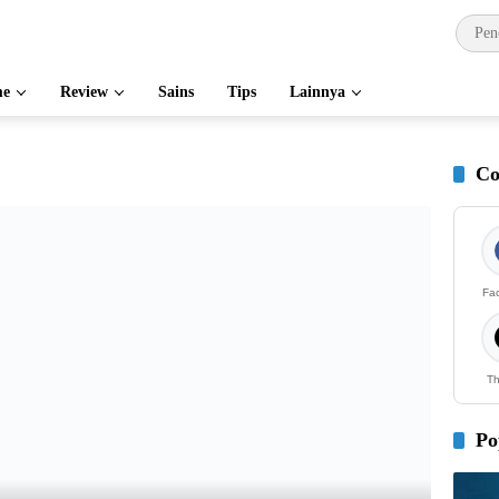
e
Review
Sains
Tips
Lainnya
Co
Fa
Th
Po