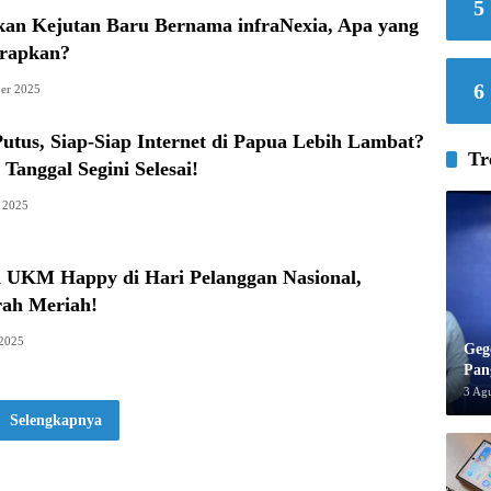
5
kan Kejutan Baru Bernama infraNexia, Apa yang
arapkan?
6
er 2025
utus, Siap-Siap Internet di Papua Lebih Lambat?
Tr
 Tanggal Segini Selesai!
 2025
in UKM Happy di Hari Pelanggan Nasional,
rah Meriah!
 2025
Geg
Pan
Selengkapnya
3 Ag