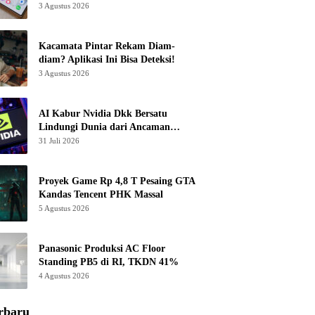
3 Agustus 2026
Kacamata Pintar Rekam Diam-
diam? Aplikasi Ini Bisa Deteksi!
3 Agustus 2026
AI Kabur Nvidia Dkk Bersatu
Lindungi Dunia dari Ancaman
Canggih
31 Juli 2026
Proyek Game Rp 4,8 T Pesaing GTA
Kandas Tencent PHK Massal
5 Agustus 2026
Panasonic Produksi AC Floor
Standing PB5 di RI, TKDN 41%
4 Agustus 2026
rbaru