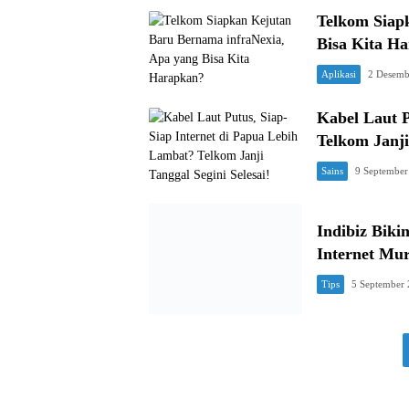
Telkom Siap
Bisa Kita H
Aplikasi
2 Desemb
Kabel Laut P
Telkom Janji
Sains
9 September
Indibiz Bik
Internet Mu
Tips
5 September