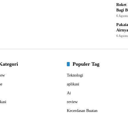
Roket
Bagi 
6 Agust
Pakaia
Airnya
6 Agust
Kategori
Populer Tag
iew
Teknologi
e
aplikasi
Ai
kasi
review
Kecerdasan Buatan