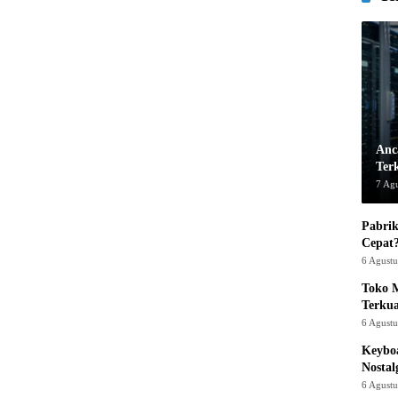
Anc
Ter
7 Ag
Pabrik
Cepat
6 Agust
Toko M
Terku
6 Agust
Keyboa
Nostal
6 Agust