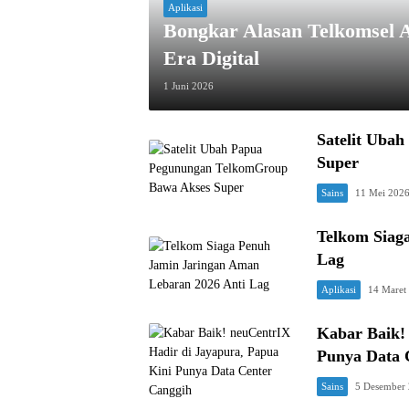
Aplikasi
Bongkar Alasan Telkomsel 
Era Digital
1 Juni 2026
Satelit Uba
Super
Sains
11 Mei 202
Telkom Siag
Lag
Aplikasi
14 Maret
Kabar Baik!
Punya Data 
Sains
5 Desember