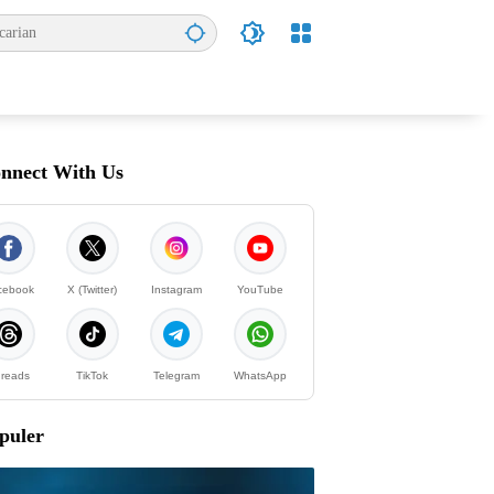
nnect With Us
cebook
X (Twitter)
Instagram
YouTube
reads
TikTok
Telegram
WhatsApp
puler