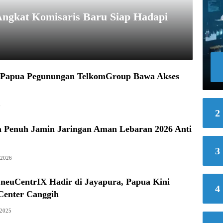
Angkat Komisaris Baru Siap Hadapi
h Papua Pegunungan TelkomGroup Bawa Akses
6
2
a Penuh Jamin Jaringan Aman Lebaran 2026 Anti
3
 2026
 neuCentrIX Hadir di Jayapura, Papua Kini
4
Center Canggih
 2025