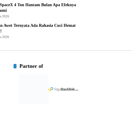
 SpaceX 4 Ton Hantam Bulan Apa Efeknya
Bumi
us 2026
n Awet Ternyata Ada Rahasia Cuci Hemat
!
us 2026
Partner of