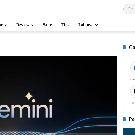
e
Review
Sains
Tips
Lainnya
Co
Fa
Th
Po