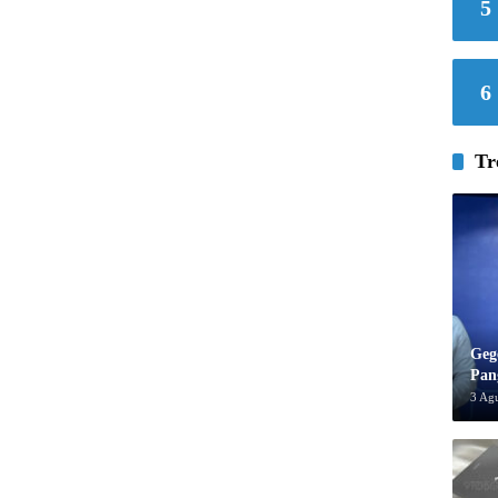
5
6
Tr
Geg
Pan
3 Ag