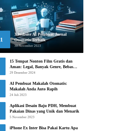
3 Website AI Pembuat Jurnal
1
Otomatis Terbaik
30 November 2023
15 Tempat Nonton Film Gratis dan
Aman: Legal, Banyak Genre, Bebas
Khawatir!
29 Desember 2024
AI Pembuat Makalah Otomatis:
Makalah Anda Auto Rapih
24 Juli 2023
Aplikasi Desain Baju PDH, Membuat
Pakaian Dinas yang Unik dan Menarik
5 November 2023
iPhone Ex Inter Bisa Pakai Kartu Apa