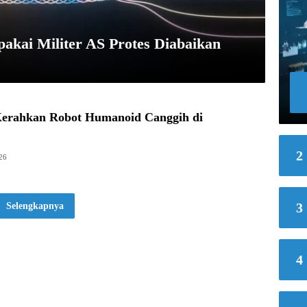
akai Militer AS Protes Diabaikan
Kerahkan Robot Humanoid Canggih di
2
26
3
Selengkapnya
4