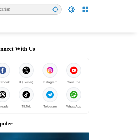
nnect With Us
cebook
X (Twitter)
Instagram
YouTube
reads
TikTok
Telegram
WhatsApp
puler