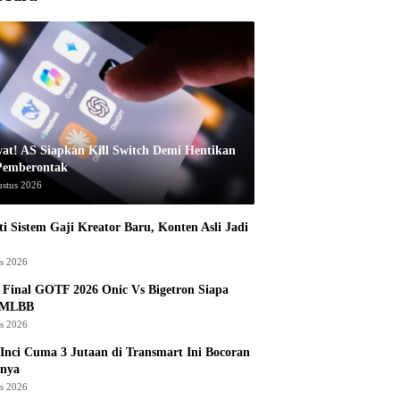
at! AS Siapkan Kill Switch Demi Hentikan
Pemberontak
ustus 2026
i Sistem Gaji Kreator Baru, Konten Asli Jadi
us 2026
Final GOTF 2026 Onic Vs Bigetron Siapa
 MLBB
us 2026
Inci Cuma 3 Jutaan di Transmart Ini Bocoran
nya
us 2026