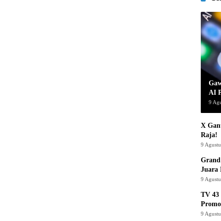
Gaw
AI 
9 Ag
X Gant
Raja!
9 Agust
Grand 
Juara
9 Agust
TV 43 
Promo
9 Agust