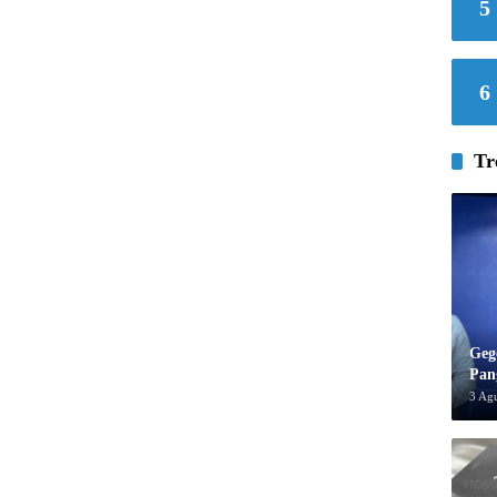
5
6
Tr
Geg
Pan
3 Ag