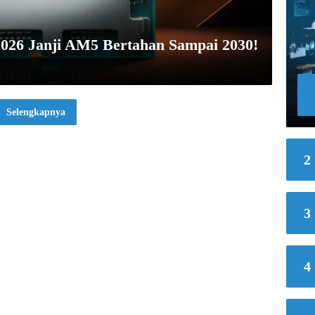
26 Janji AM5 Bertahan Sampai 2030!
Selengkapnya
2
3
4