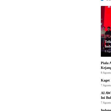
Tel
Indo
8 Ag
Piala 
Kejan
8 Agust
Kaget 
7 Agust
AI AW
Ini Bu
7 Agust
Indon