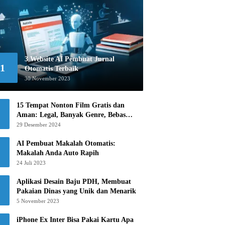
3 Website AI Pembuat Jurnal
1
Otomatis Terbaik
30 November 2023
15 Tempat Nonton Film Gratis dan
Aman: Legal, Banyak Genre, Bebas
Khawatir!
29 Desember 2024
AI Pembuat Makalah Otomatis:
Makalah Anda Auto Rapih
24 Juli 2023
Aplikasi Desain Baju PDH, Membuat
Pakaian Dinas yang Unik dan Menarik
5 November 2023
iPhone Ex Inter Bisa Pakai Kartu Apa