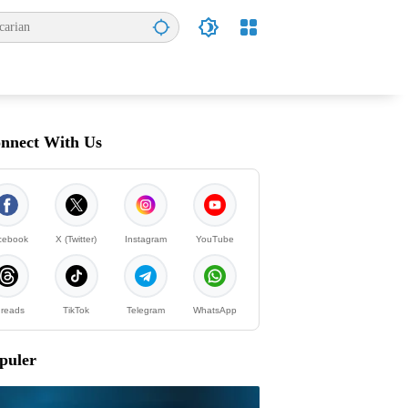
nnect With Us
cebook
X (Twitter)
Instagram
YouTube
reads
TikTok
Telegram
WhatsApp
puler