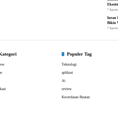
Ekosis
7 Agust
Iuran 
Bikin
7 Agust
Kategori
Populer Tag
iew
Teknologi
e
aplikasi
Ai
kasi
review
Kecerdasan Buatan