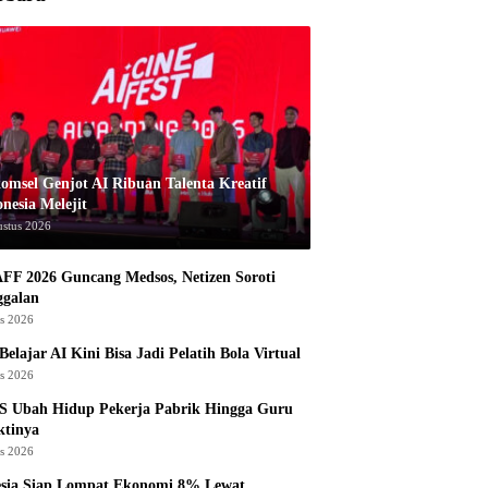
komsel Genjot AI Ribuan Talenta Kreatif
nesia Melejit
ustus 2026
AFF 2026 Guncang Medsos, Netizen Soroti
ggalan
us 2026
Belajar AI Kini Bisa Jadi Pelatih Bola Virtual
us 2026
S Ubah Hidup Pekerja Pabrik Hingga Guru
ktinya
us 2026
esia Siap Lompat Ekonomi 8% Lewat