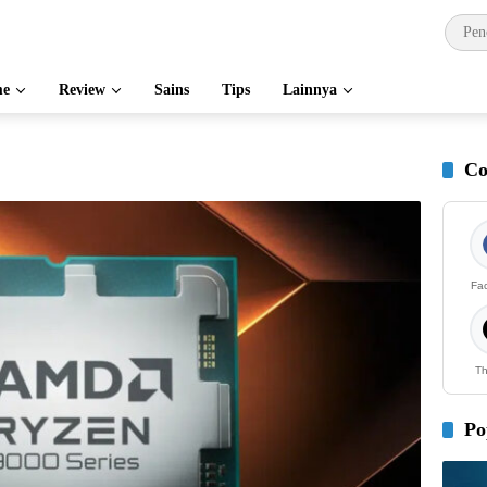
e
Review
Sains
Tips
Lainnya
Co
Fa
Th
Po