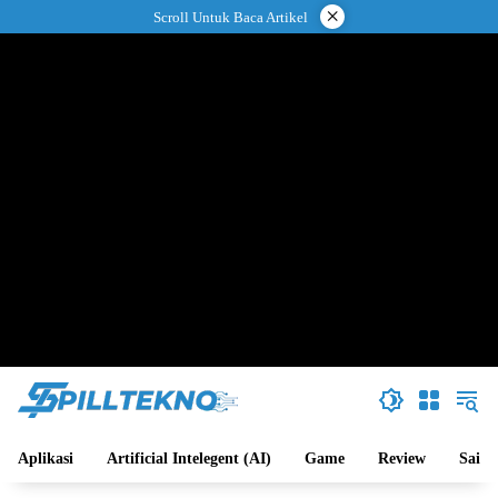
Langsung
×
Scroll Untuk Baca Artikel
ke
konten
Aplikasi
Artificial Intelegent (AI)
Game
Review
Sains