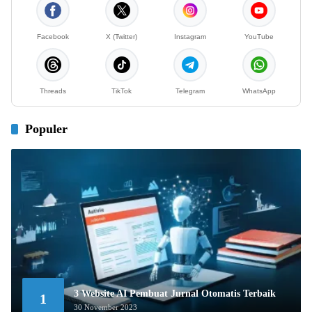
Facebook
X (Twitter)
Instagram
YouTube
Threads
TikTok
Telegram
WhatsApp
Populer
3 Website AI Pembuat Jurnal Otomatis Terbaik
1
30 November 2023