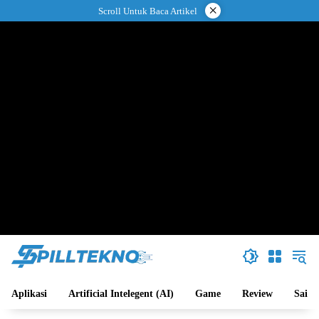
Langsung
×
Scroll Untuk Baca Artikel
ke
konten
Aplikasi
Artificial Intelegent (AI)
Game
Review
Sains