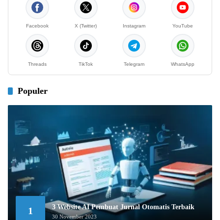
Facebook
X (Twitter)
Instagram
YouTube
Threads
TikTok
Telegram
WhatsApp
Populer
3 Website AI Pembuat Jurnal Otomatis Terbaik
1
30 November 2023