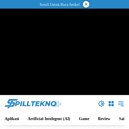
Langsung
×
Scroll Untuk Baca Artikel
ke
konten
Aplikasi
Artificial Intelegent (AI)
Game
Review
Sains