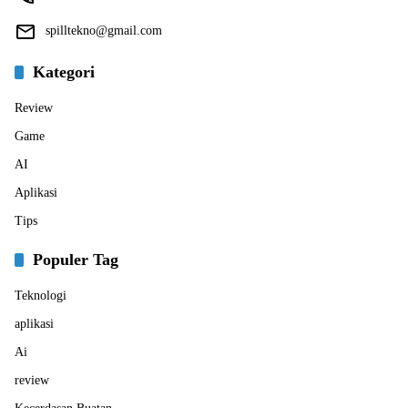
spilltekno@gmail.com
Kategori
Review
Game
AI
Aplikasi
Tips
Populer Tag
Teknologi
aplikasi
Ai
review