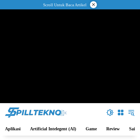
Langsung
×
Scroll Untuk Baca Artikel
ke
konten
Aplikasi
Artificial Intelegent (AI)
Game
Review
Sains