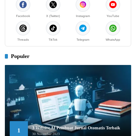
Facebook
X (Twitter)
Instagram
YouTube
Threads
TikTok
Telegram
WhatsApp
Populer
3 Website AI Pembuat Jurnal Otomatis Terbaik
1
30 November 2023