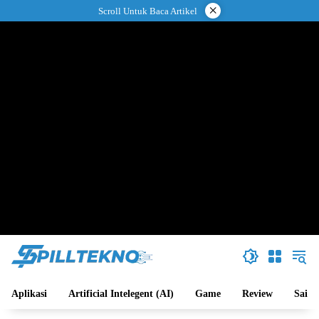
Langsung
×
Scroll Untuk Baca Artikel
ke
konten
Aplikasi
Artificial Intelegent (AI)
Game
Review
Sains