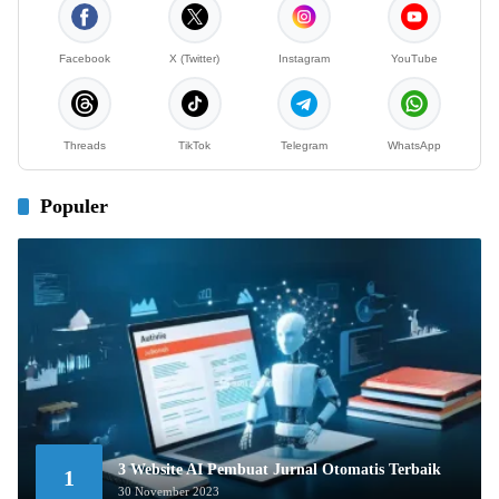
Facebook
X (Twitter)
Instagram
YouTube
Threads
TikTok
Telegram
WhatsApp
Populer
3 Website AI Pembuat Jurnal Otomatis Terbaik
1
30 November 2023