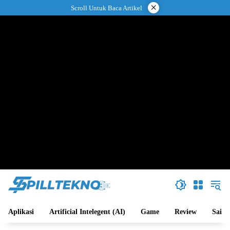
Langsung
×
Scroll Untuk Baca Artikel
ke
konten
Aplikasi
Artificial Intelegent (AI)
Game
Review
Sains