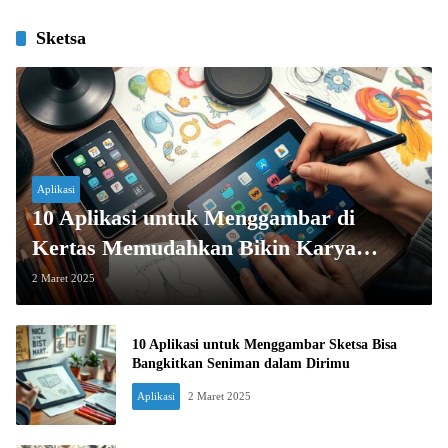
Sketsa
Aplikasi
10 Aplikasi untuk Menggambar di
Kertas Memudahkan Bikin Karya
Spektakuler
2 Maret 2025
10 Aplikasi untuk Menggambar Sketsa Bisa
Bangkitkan Seniman dalam Dirimu
Aplikasi
2 Maret 2025