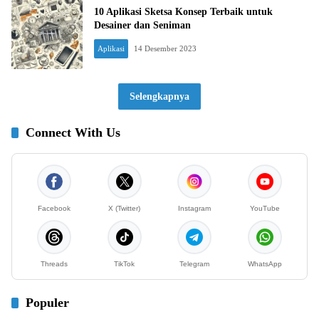
10 Aplikasi Sketsa Konsep Terbaik untuk
Desainer dan Seniman
Aplikasi
14 Desember 2023
Selengkapnya
Connect With Us
Facebook
X (Twitter)
Instagram
YouTube
Threads
TikTok
Telegram
WhatsApp
Populer