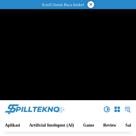
Langsung
×
Scroll Untuk Baca Artikel
ke
konten
Aplikasi
Artificial Intelegent (AI)
Game
Review
Sains