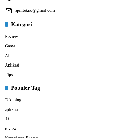
spilltekno@gmail.com
Kategori
Review
Game
AI
Aplikasi
Tips
Populer Tag
Teknologi
aplikasi
Ai
review