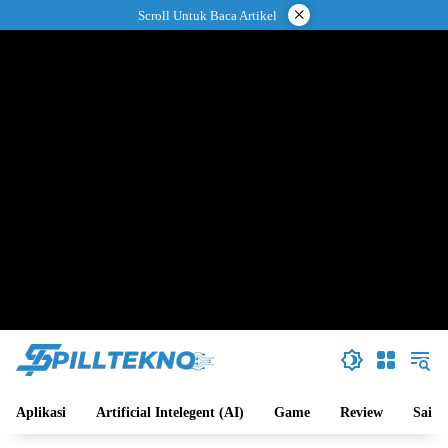
Langsung
×
Scroll Untuk Baca Artikel
ke
konten
Aplikasi
Artificial Intelegent (AI)
Game
Review
Sains