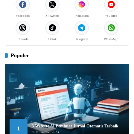
Facebook
X (Twitter)
Instagram
YouTube
Threads
TikTok
Telegram
WhatsApp
Populer
3 Website AI Pembuat Jurnal Otomatis Terbaik
1
30 November 2023