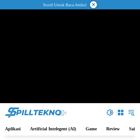
Langsung
×
Scroll Untuk Baca Artikel
ke
konten
Aplikasi
Artificial Intelegent (AI)
Game
Review
Sains