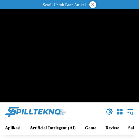
Langsung
×
Scroll Untuk Baca Artikel
ke
konten
Aplikasi
Artificial Intelegent (AI)
Game
Review
Sains