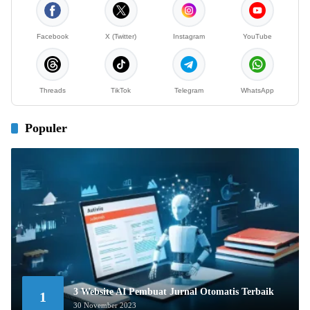
Facebook
X (Twitter)
Instagram
YouTube
Threads
TikTok
Telegram
WhatsApp
Populer
3 Website AI Pembuat Jurnal Otomatis Terbaik
1
30 November 2023