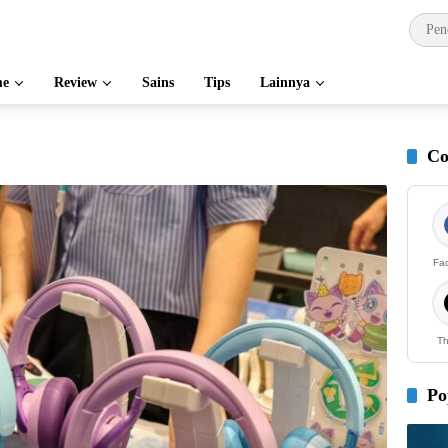
e
Review
Sains
Tips
Lainnya
Co
Fa
Th
Po