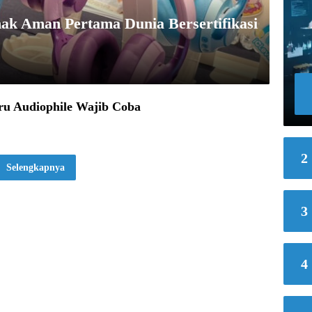
ak Aman Pertama Dunia Bersertifikasi
ru Audiophile Wajib Coba
2
Selengkapnya
3
4