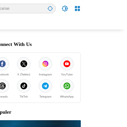
nnect With Us
cebook
X (Twitter)
Instagram
YouTube
reads
TikTok
Telegram
WhatsApp
puler