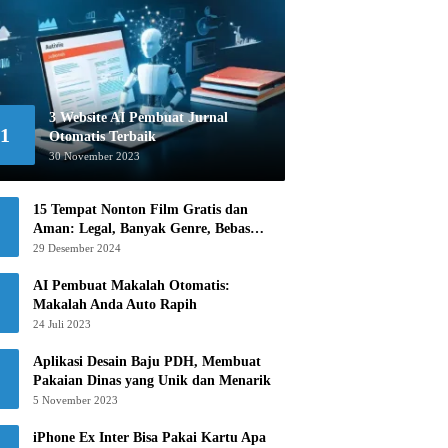
3 Website AI Pembuat Jurnal
1
Otomatis Terbaik
30 November 2023
15 Tempat Nonton Film Gratis dan
Aman: Legal, Banyak Genre, Bebas
Khawatir!
29 Desember 2024
AI Pembuat Makalah Otomatis:
Makalah Anda Auto Rapih
24 Juli 2023
Aplikasi Desain Baju PDH, Membuat
Pakaian Dinas yang Unik dan Menarik
5 November 2023
iPhone Ex Inter Bisa Pakai Kartu Apa