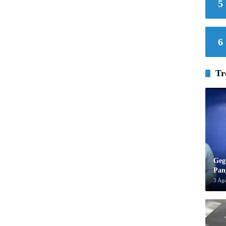
5
6
Tr
Geg
Pan
3 Ag