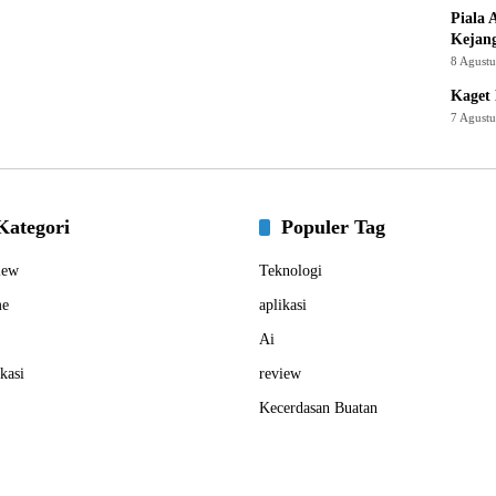
Piala 
Kejan
8 Agust
Kaget 
7 Agust
Kategori
Populer Tag
iew
Teknologi
e
aplikasi
Ai
kasi
review
Kecerdasan Buatan