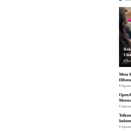
Rok
Uba
8 Ag
Meta K
Dibata
8 Agust
OpenA
Mereta
8 Agust
Telkom
Indone
8 Agust