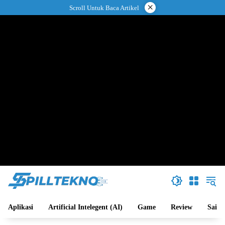
Langsung
×
Scroll Untuk Baca Artikel
ke
konten
Aplikasi
Artificial Intelegent (AI)
Game
Review
Sains