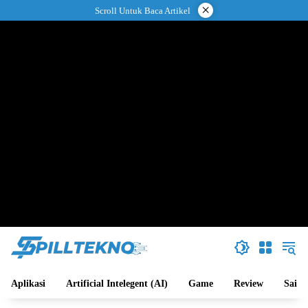
Langsung
×
Scroll Untuk Baca Artikel
ke
konten
Aplikasi
Artificial Intelegent (AI)
Game
Review
Sains