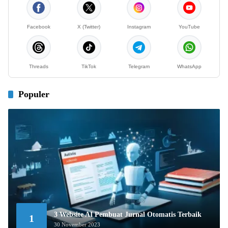
Facebook
X (Twitter)
Instagram
YouTube
Threads
TikTok
Telegram
WhatsApp
Populer
3 Website AI Pembuat Jurnal Otomatis Terbaik
1
30 November 2023