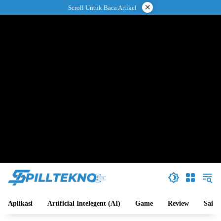
Langsung
×
Scroll Untuk Baca Artikel
ke
konten
Aplikasi
Artificial Intelegent (AI)
Game
Review
Sains