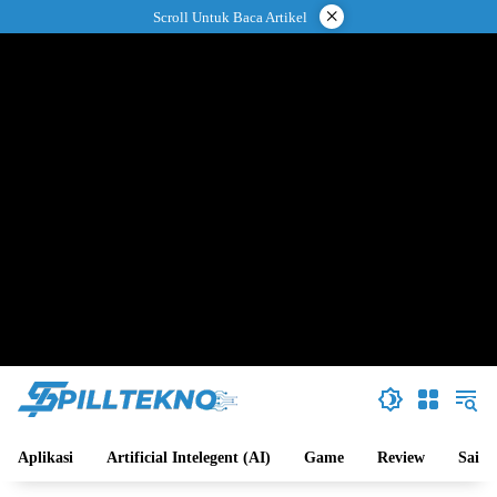
Langsung
×
Scroll Untuk Baca Artikel
ke
konten
Aplikasi
Artificial Intelegent (AI)
Game
Review
Sains