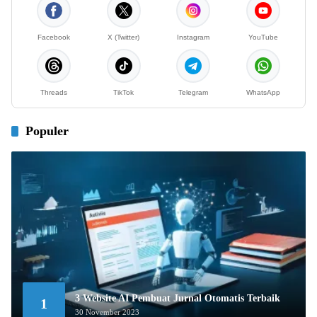
Facebook
X (Twitter)
Instagram
YouTube
Threads
TikTok
Telegram
WhatsApp
Populer
3 Website AI Pembuat Jurnal Otomatis Terbaik
1
30 November 2023