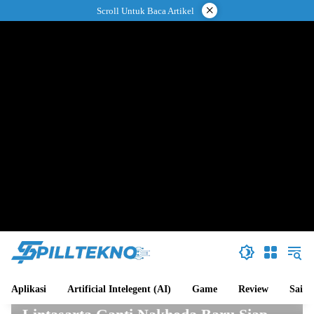
Langsung
×
Scroll Untuk Baca Artikel
ke
konten
Aplikasi
Artificial Intelegent (AI)
Game
Review
Sains
Aplikasi