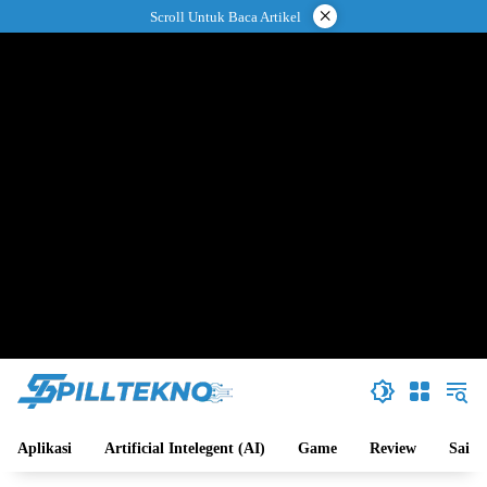
Langsung
×
Scroll Untuk Baca Artikel
ke
konten
Aplikasi
Artificial Intelegent (AI)
Game
Review
Sains