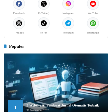
Facebook
X (Twitter)
Instagram
YouTube
Threads
TikTok
Telegram
WhatsApp
Populer
3 Website AI Pembuat Jurnal Otomatis Terbaik
1
30 November 2023