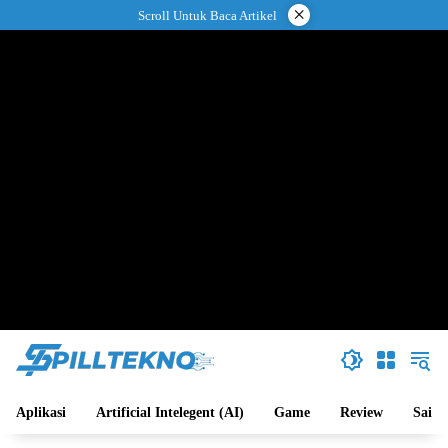
Langsung
×
Scroll Untuk Baca Artikel
ke
konten
Aplikasi
Artificial Intelegent (AI)
Game
Review
Sains