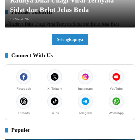
Raditya Dika Unagi Viral Ternyata
Sidat dan Belut Jelas Beda
Podcast Selebriti
13 Maret 2026
Selengkapnya
Connect With Us
Facebook
X (Twitter)
Instagram
YouTube
Threads
TikTok
Telegram
WhatsApp
Populer