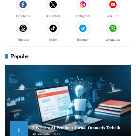
Facebook
X (Twitter)
Instagram
YouTube
Threads
TikTok
Telegram
WhatsApp
Populer
3 Website AI Pembuat Jurnal Otomatis Terbaik
1
30 November 2023