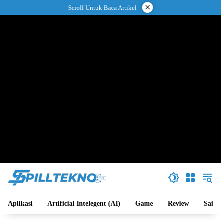
Langsung
×
Scroll Untuk Baca Artikel
ke
konten
Aplikasi
Artificial Intelegent (AI)
Game
Review
Sains