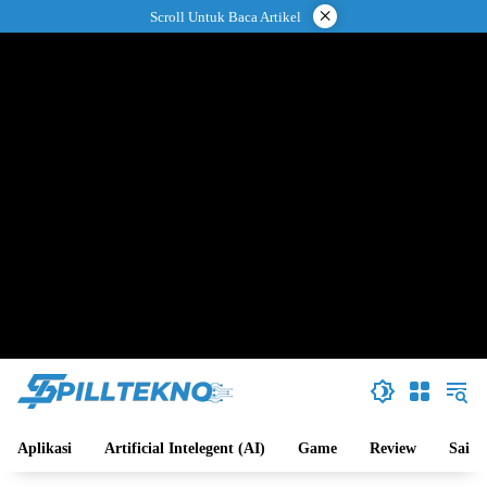
Langsung
×
Scroll Untuk Baca Artikel
ke
konten
Aplikasi
Artificial Intelegent (AI)
Game
Review
Sains