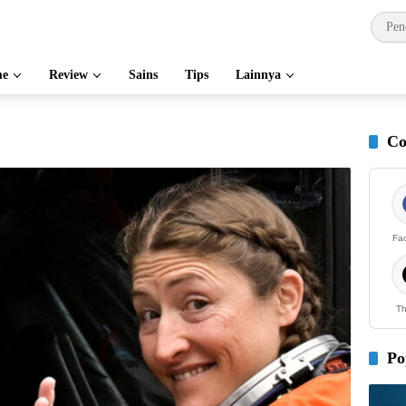
e
Review
Sains
Tips
Lainnya
Co
Fa
Th
Po