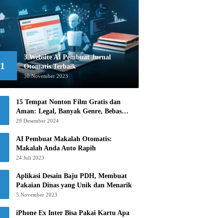
3 Website AI Pembuat Jurnal
1
Otomatis Terbaik
30 November 2023
15 Tempat Nonton Film Gratis dan
Aman: Legal, Banyak Genre, Bebas
Khawatir!
29 Desember 2024
AI Pembuat Makalah Otomatis:
Makalah Anda Auto Rapih
24 Juli 2023
Aplikasi Desain Baju PDH, Membuat
Pakaian Dinas yang Unik dan Menarik
5 November 2023
iPhone Ex Inter Bisa Pakai Kartu Apa