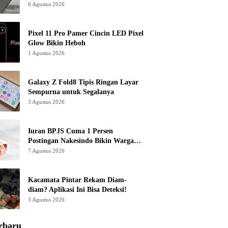
6 Agustus 2026
Pixel 11 Pro Pamer Cincin LED Pixel
Glow Bikin Heboh
1 Agustus 2026
Galaxy Z Fold8 Tipis Ringan Layar
Sempurna untuk Segalanya
3 Agustus 2026
Iuran BPJS Cuma 1 Persen
Postingan Nakesindo Bikin Warganet
Murka
7 Agustus 2026
Kacamata Pintar Rekam Diam-
diam? Aplikasi Ini Bisa Deteksi!
3 Agustus 2026
rbaru