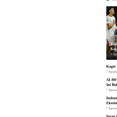
Pia
Kej
8 Ag
Kaget 
7 Agust
AI AW
Ini Bu
7 Agust
Indon
Ekosis
7 Agust
Iuran 