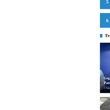
5
6
Tr
Geg
Pan
3 Ag