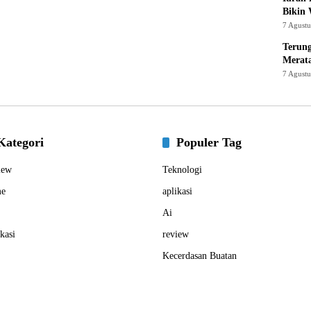
Bikin
7 Agust
Terung
Merat
7 Agust
Kategori
Populer Tag
iew
Teknologi
e
aplikasi
Ai
kasi
review
Kecerdasan Buatan