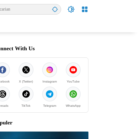
nnect With Us
cebook
X (Twitter)
Instagram
YouTube
reads
TikTok
Telegram
WhatsApp
puler