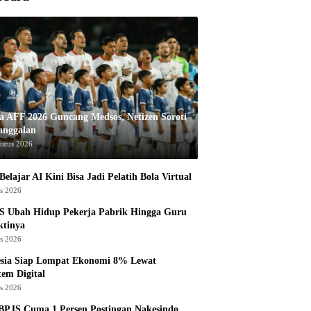
la AFF 2026 Guncang Medsos, Netizen Soroti
anggalan
ustus 2026
Belajar AI Kini Bisa Jadi Pelatih Bola Virtual
us 2026
S Ubah Hidup Pekerja Pabrik Hingga Guru
ktinya
us 2026
esia Siap Lompat Ekonomi 8% Lewat
tem Digital
us 2026
BPJS Cuma 1 Persen Postingan Nakesindo