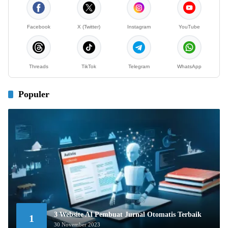
Facebook
X (Twitter)
Instagram
YouTube
Threads
TikTok
Telegram
WhatsApp
Populer
3 Website AI Pembuat Jurnal Otomatis Terbaik
1
30 November 2023