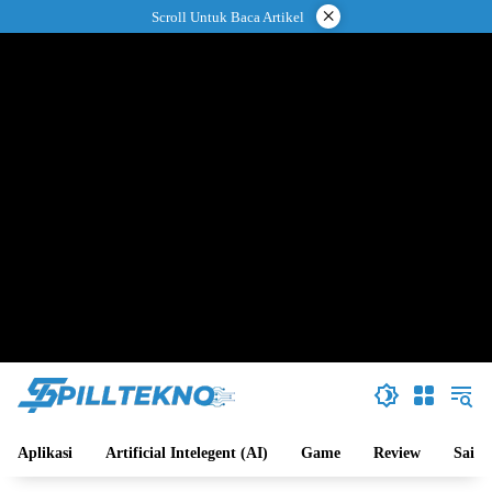
Langsung
×
Scroll Untuk Baca Artikel
ke
konten
Aplikasi
Artificial Intelegent (AI)
Game
Review
Sains