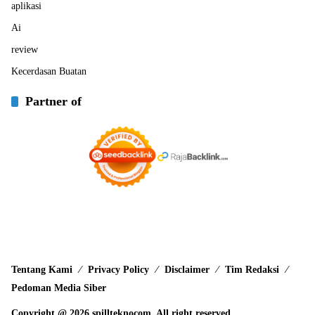
aplikasi
Ai
review
Kecerdasan Buatan
Partner of
Tentang Kami
Privacy Policy
Disclaimer
Tim Redaksi
Pedoman Media Siber
Copyright @ 2026 spillteknocom. All right reserved