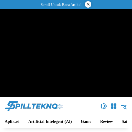
Langsung
×
Scroll Untuk Baca Artikel
ke
konten
Aplikasi
Artificial Intelegent (AI)
Game
Review
Sains