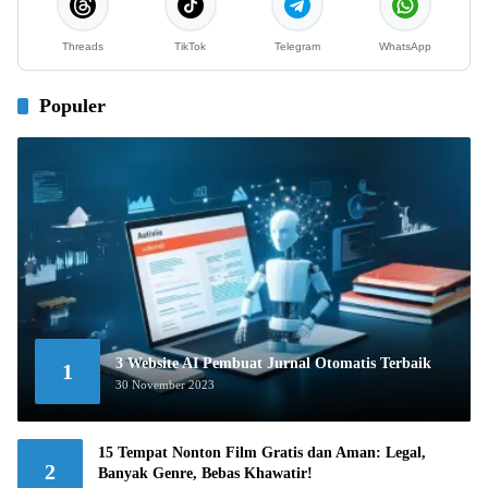
Threads
TikTok
Telegram
WhatsApp
Populer
3 Website AI Pembuat Jurnal Otomatis Terbaik
1
30 November 2023
15 Tempat Nonton Film Gratis dan Aman: Legal,
2
Banyak Genre, Bebas Khawatir!