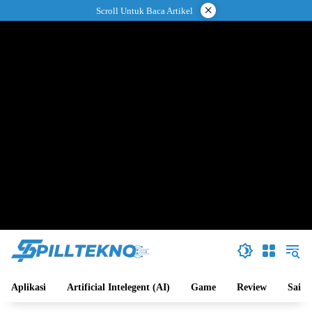
Langsung
×
Scroll Untuk Baca Artikel
ke
konten
Aplikasi
Artificial Intelegent (AI)
Game
Review
Sains