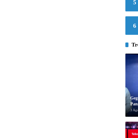
5
6
Tr
Geg
Pan
3 Ag