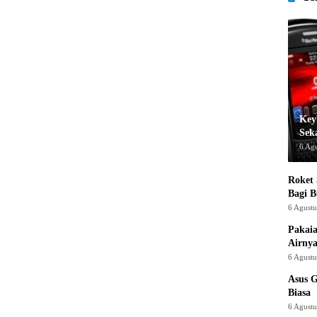
Key
Sek
6 Ag
Roket
Bagi 
6 Agust
Pakaia
Airnya
6 Agust
Asus 
Biasa
6 Agust