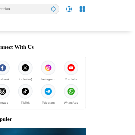
nnect With Us
cebook
X (Twitter)
Instagram
YouTube
reads
TikTok
Telegram
WhatsApp
puler