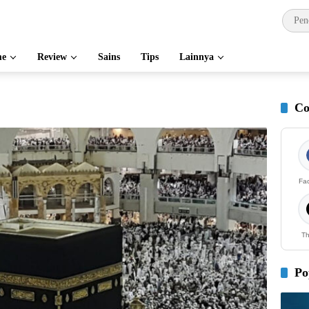
e
Review
Sains
Tips
Lainnya
Co
Fa
Th
Po