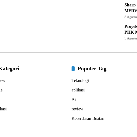
Sharp 
MERV
5 Agust
Proye
PHK M
5 Agust
Kategori
Populer Tag
iew
Teknologi
e
aplikasi
Ai
kasi
review
Kecerdasan Buatan