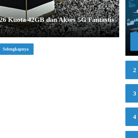
6 Kuota 42GB dan Akses 5G Fantastis
Selengkapnya
2
3
4