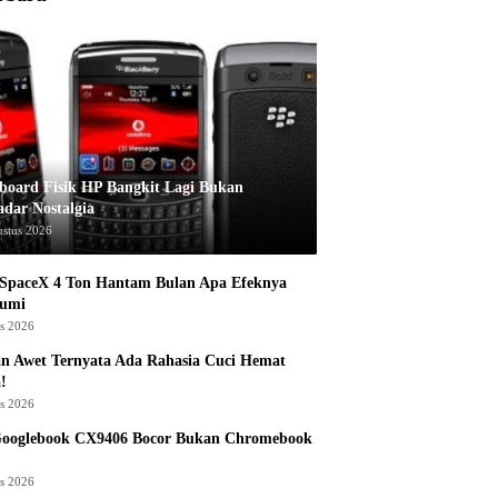
board Fisik HP Bangkit Lagi Bukan
adar Nostalgia
ustus 2026
 SpaceX 4 Ton Hantam Bulan Apa Efeknya
Bumi
us 2026
n Awet Ternyata Ada Rahasia Cuci Hemat
!
us 2026
Googlebook CX9406 Bocor Bukan Chromebook
us 2026