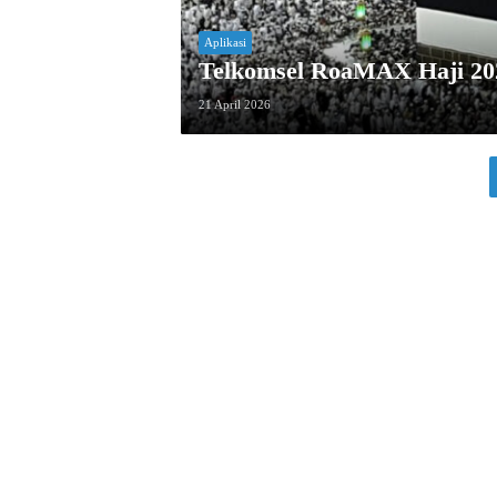
Aplikasi
Telkomsel RoaMAX Haji 202
21 April 2026