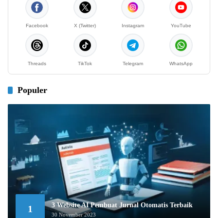
Facebook
X (Twitter)
Instagram
YouTube
Threads
TikTok
Telegram
WhatsApp
Populer
3 Website AI Pembuat Jurnal Otomatis Terbaik
1
30 November 2023