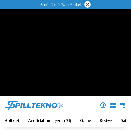
Langsung
×
Scroll Untuk Baca Artikel
ke
konten
Aplikasi
Artificial Intelegent (AI)
Game
Review
Sains