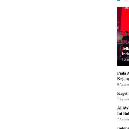
Tel
Indo
8 Ag
Piala 
Kejan
8 Agust
Kaget 
7 Agust
AI AW
Ini Bu
7 Agust
Indon