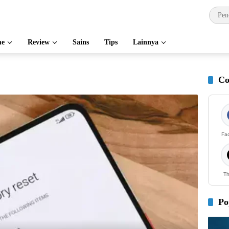
e
Review
Sains
Tips
Lainnya
Co
Fa
Th
Po