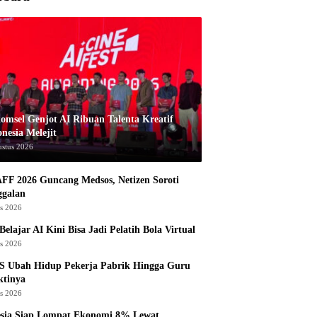
komsel Genjot AI Ribuan Talenta Kreatif
nesia Melejit
ustus 2026
AFF 2026 Guncang Medsos, Netizen Soroti
ggalan
us 2026
Belajar AI Kini Bisa Jadi Pelatih Bola Virtual
us 2026
S Ubah Hidup Pekerja Pabrik Hingga Guru
ktinya
us 2026
esia Siap Lompat Ekonomi 8% Lewat