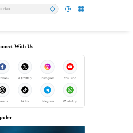
nnect With Us
cebook
X (Twitter)
Instagram
YouTube
reads
TikTok
Telegram
WhatsApp
puler