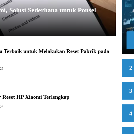
i, Solusi Sederhana untuk Ponsel
 Terbaik untuk Melakukan Reset Pabrik pada
2
025
3
y Reset HP Xiaomi Terlengkap
025
4