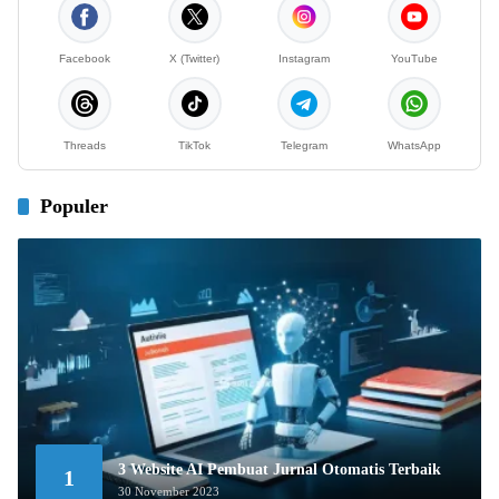
Facebook
X (Twitter)
Instagram
YouTube
Threads
TikTok
Telegram
WhatsApp
Populer
3 Website AI Pembuat Jurnal Otomatis Terbaik
1
30 November 2023