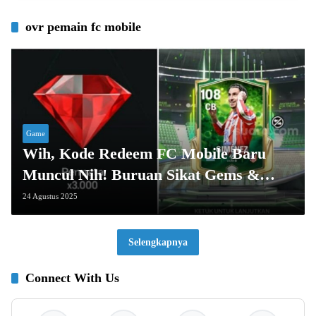
ovr pemain fc mobile
Game
Wih, Kode Redeem FC Mobile Baru
Muncul Nih! Buruan Sikat Gems &
Pemain Top!
24 Agustus 2025
Selengkapnya
Connect With Us