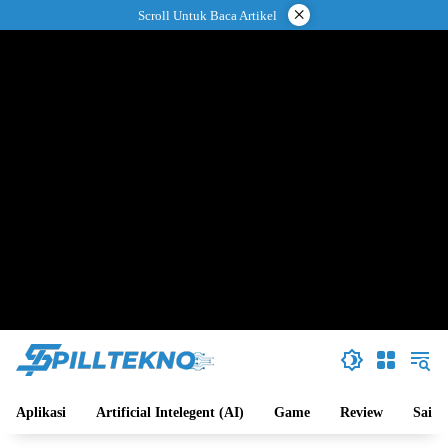
Langsung
×
Scroll Untuk Baca Artikel
ke
konten
Aplikasi
Artificial Intelegent (AI)
Game
Review
Sains