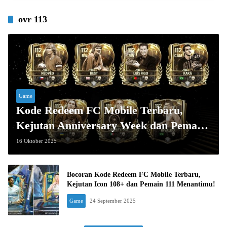
ovr 113
Game
Kode Redeem FC Mobile Terbaru,
Kejutan Anniversary Week dan Pemain
Arsenal OVR 113 Menantimu!
16 Oktober 2025
Bocoran Kode Redeem FC Mobile Terbaru,
Kejutan Icon 108+ dan Pemain 111 Menantimu!
Game
24 September 2025