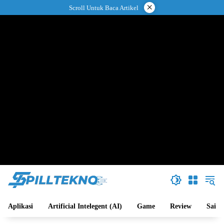
Langsung
×
Scroll Untuk Baca Artikel
ke
konten
Aplikasi
Artificial Intelegent (AI)
Game
Review
Sains