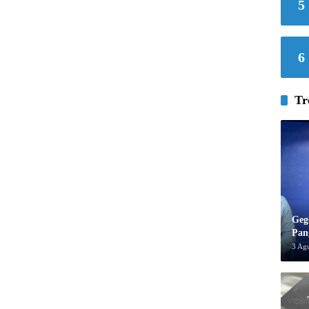
5
6
Tr
Geg
Pan
3 Ag