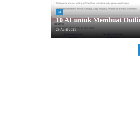
AI
10 AI untuk Membuat Outli
29 April 2025