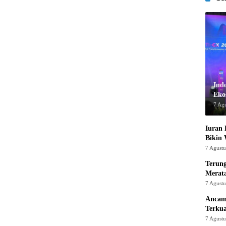
Ind
Ekos
7 Ag
Iuran 
Bikin
7 Agust
Terung
Merat
7 Agust
Ancam
Terku
7 Agust