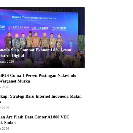
onesia Siap Lompat Ekonomi 8% Lewat
istem Digital
ustus 2026
BPJS Cuma 1 Persen Postingan Nakesindo
 Warganet Murka
us 2026
kap! Strategi Baru Internet Indonesia Makin
a
us 2026
an Arc Flash Data Center AI 800 VDC
ak Sudah
us 2026