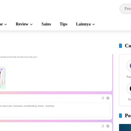
e
Review
Sains
Tips
Lainnya
Co
Fa
Th
Po