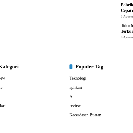
Pabrik
Cepat
6 Agust
Toko M
Terku
6 Agust
Kategori
Populer Tag
iew
Teknologi
e
aplikasi
Ai
kasi
review
Kecerdasan Buatan