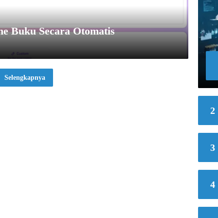
ne Buku Secara Otomatis
Selengkapnya
2
3
4