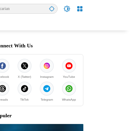
nnect With Us
cebook
X (Twitter)
Instagram
YouTube
reads
TikTok
Telegram
WhatsApp
puler