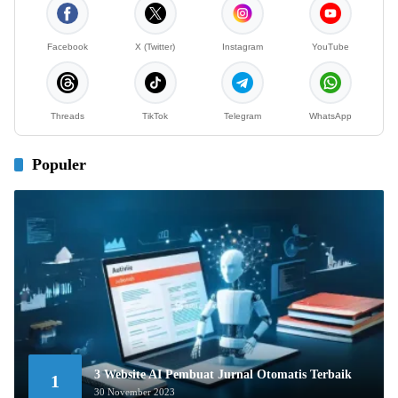
Facebook
X (Twitter)
Instagram
YouTube
Threads
TikTok
Telegram
WhatsApp
Populer
3 Website AI Pembuat Jurnal Otomatis Terbaik
1
30 November 2023