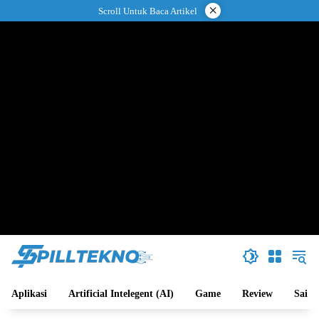
Langsung
×
Scroll Untuk Baca Artikel
ke
konten
Aplikasi
Artificial Intelegent (AI)
Game
Review
Sains