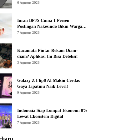
6 Agustus 2026
Iuran BPJS Cuma 1 Persen
Postingan Nakesindo Bikin Warganet
Murka
7 Agustus 2026
Kacamata Pintar Rekam Diam-
diam? Aplikasi Ini Bisa Deteksi!
3 Agustus 2026
Galaxy Z Flip8 AI Makin Cerdas
Gaya Lipatmu Naik Level!
9 Agustus 2026
Indonesia Siap Lompat Ekonomi 8%
Lewat Ekosistem Digital
7 Agustus 2026
rbaru