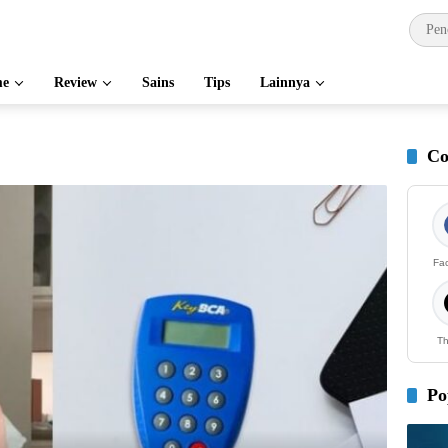
e
Review
Sains
Tips
Lainnya
Co
Fa
Th
Po