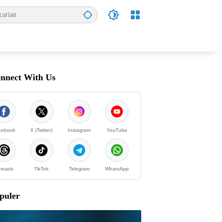
nnect With Us
cebook
X (Twitter)
Instagram
YouTube
reads
TikTok
Telegram
WhatsApp
puler