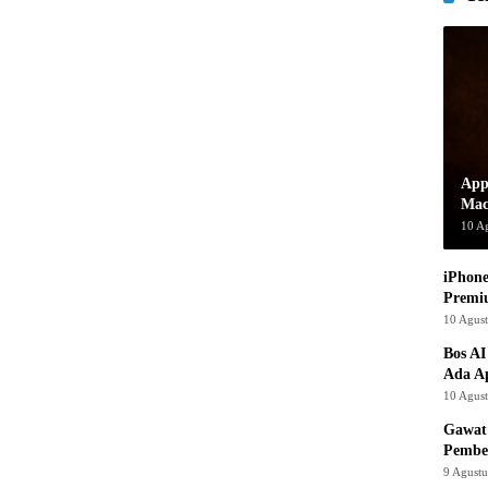
App
Mac
10 A
iPhone
Premi
10 Agus
Bos AI
Ada Ap
10 Agus
Gawat!
Pembe
9 Agust