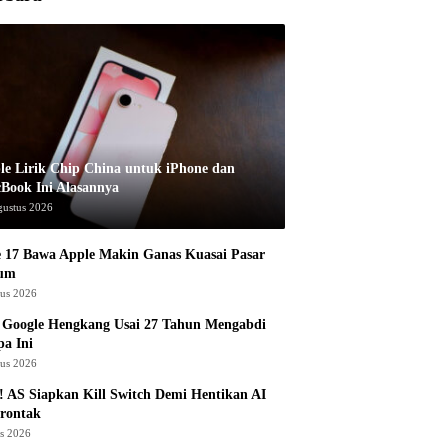
le Lirik Chip China untuk iPhone dan
Book Ini Alasannya
gustus 2026
 17 Bawa Apple Makin Ganas Kuasai Pasar
um
tus 2026
 Google Hengkang Usai 27 Tahun Mengabdi
a Ini
tus 2026
 AS Siapkan Kill Switch Demi Hentikan AI
rontak
us 2026