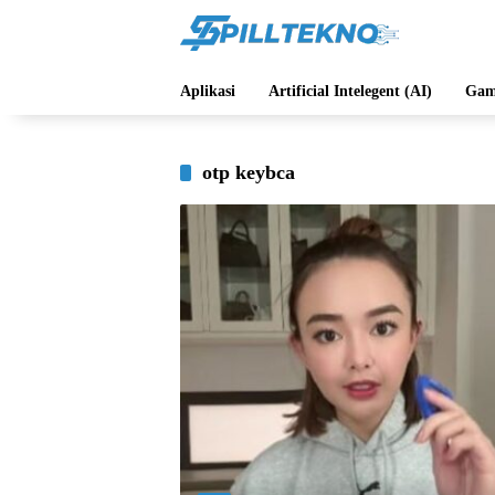
Langsung
ke
konten
Aplikasi
Artificial Intelegent (AI)
Gam
otp keybca