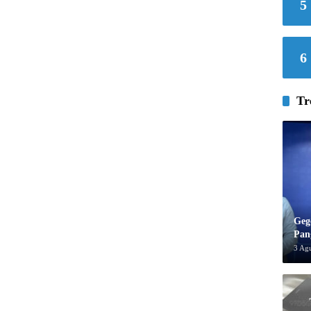
5
6
Tr
Geg
Pan
3 Ag