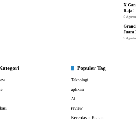
X Gant
Raja!
9 Agust
Grand 
Juara
9 Agust
Kategori
Populer Tag
iew
Teknologi
e
aplikasi
Ai
kasi
review
Kecerdasan Buatan