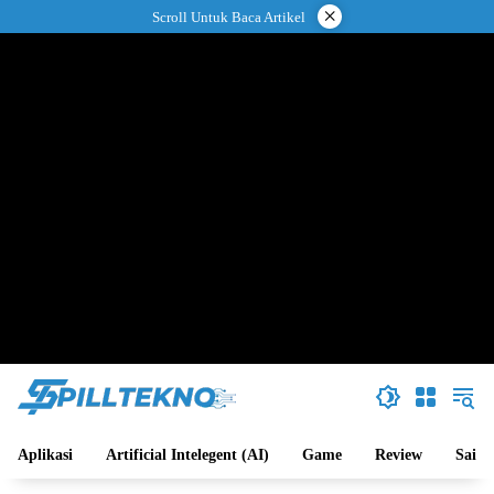
Langsung
×
Scroll Untuk Baca Artikel
ke
konten
Aplikasi
Artificial Intelegent (AI)
Game
Review
Sains