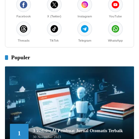
Facebook
X (Twitter)
Instagram
YouTube
Threads
TikTok
Telegram
WhatsApp
Populer
3 Website AI Pembuat Jurnal Otomatis Terbaik
1
30 November 2023