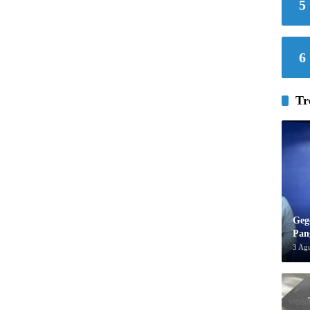
5
6
Tr
Geg
Pan
3 Ag