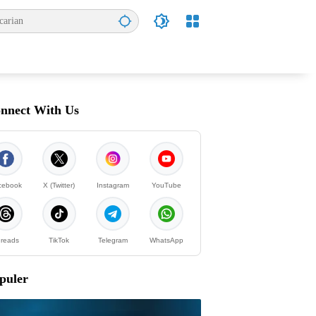
nnect With Us
cebook
X (Twitter)
Instagram
YouTube
reads
TikTok
Telegram
WhatsApp
puler