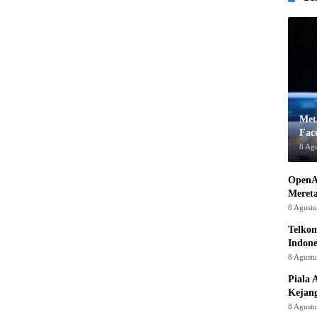
Met
Fac
8 Ag
OpenA
Mereta
8 Agust
Telkom
Indone
8 Agust
Piala 
Kejan
8 Agust