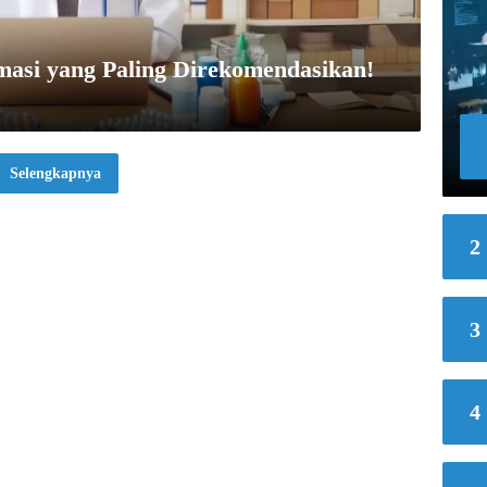
masi yang Paling Direkomendasikan!
Selengkapnya
2
3
4