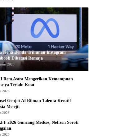
a Kena Denda Triliunan Instagram
ebook Dibatasi Remaja
ustus 2026
I Rem Astra Mengerikan Kemampuan
snya Terlalu Kuat
us 2026
sel Genjot AI Ribuan Talenta Kreatif
sia Melejit
us 2026
AFF 2026 Guncang Medsos, Netizen Soroti
ggalan
us 2026