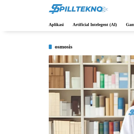
Langsung
ke
konten
Aplikasi
Artificial Intelegent (AI)
Gam
osmosis