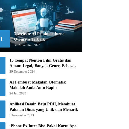
3 Website AI Pembuat Jurnal
1
Otomatis Terbaik
30 November 2023
15 Tempat Nonton Film Gratis dan
Aman: Legal, Banyak Genre, Bebas
Khawatir!
29 Desember 2024
AI Pembuat Makalah Otomatis:
Makalah Anda Auto Rapih
24 Juli 2023
Aplikasi Desain Baju PDH, Membuat
Pakaian Dinas yang Unik dan Menarik
5 November 2023
iPhone Ex Inter Bisa Pakai Kartu Apa