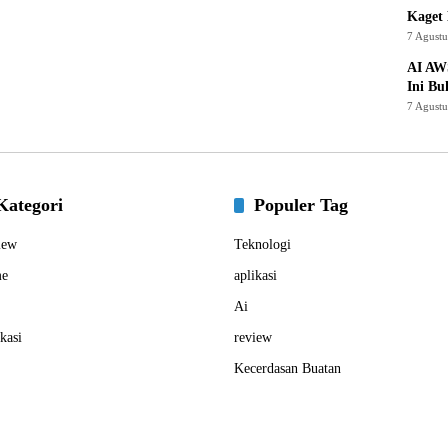
Kaget 
7 Agust
AI AW
Ini Bu
7 Agust
Kategori
Populer Tag
iew
Teknologi
e
aplikasi
Ai
kasi
review
Kecerdasan Buatan