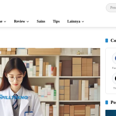
e
Review
Sains
Tips
Lainnya
Co
Fa
Th
Po