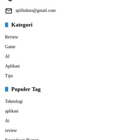
spilltekno@gmail.com
Kategori
Review
Game
AI
Aplikasi
Tips
Populer Tag
Teknologi
aplikasi
Ai
review