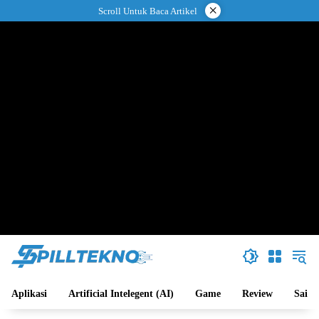
Langsung
×
Scroll Untuk Baca Artikel
ke
konten
Aplikasi
Artificial Intelegent (AI)
Game
Review
Sains