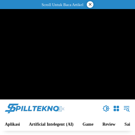
Langsung
×
Scroll Untuk Baca Artikel
ke
konten
Aplikasi
Artificial Intelegent (AI)
Game
Review
Sains