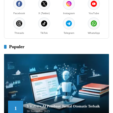
Facebook
X (Twitter)
Instagram
YouTube
Threads
TikTok
Telegram
WhatsApp
Populer
3 Website AI Pembuat Jurnal Otomatis Terbaik
1
30 November 2023