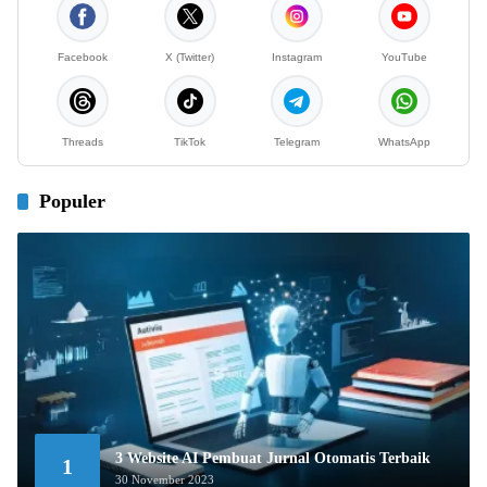
Facebook
X (Twitter)
Instagram
YouTube
Threads
TikTok
Telegram
WhatsApp
Populer
3 Website AI Pembuat Jurnal Otomatis Terbaik
1
30 November 2023