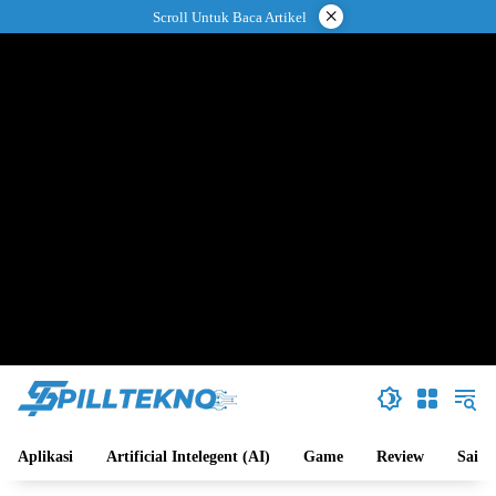
Langsung
×
Scroll Untuk Baca Artikel
ke
konten
Aplikasi
Artificial Intelegent (AI)
Game
Review
Sains