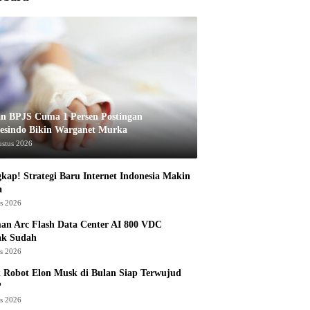
an BPJS Cuma 1 Persen Postingan
esindo Bikin Warganet Murka
ustus 2026
kap! Strategi Baru Internet Indonesia Makin
a
us 2026
an Arc Flash Data Center AI 800 VDC
ak Sudah
us 2026
 Robot Elon Musk di Bulan Siap Terwujud
?
us 2026