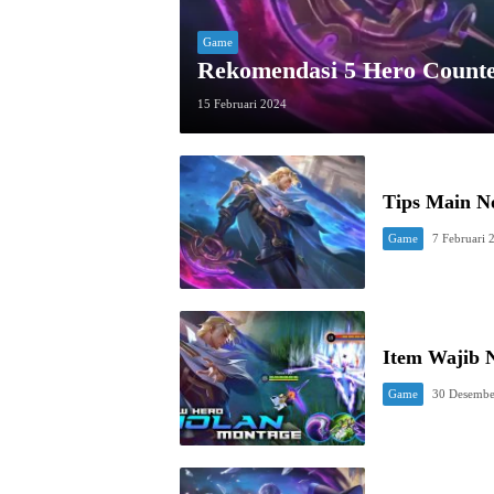
Game
Rekomendasi 5 Hero Count
15 Februari 2024
Tips Main N
Game
7 Februari 
Item Wajib 
Game
30 Desembe