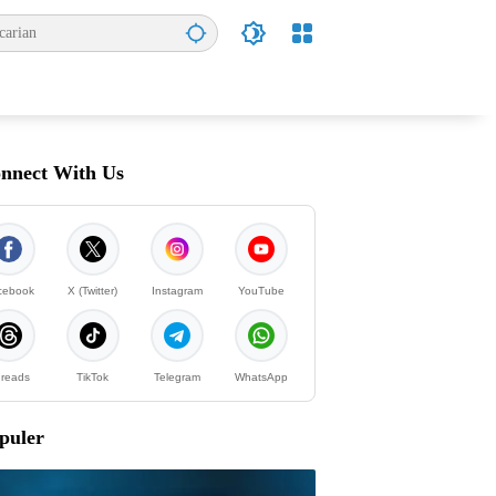
nnect With Us
cebook
X (Twitter)
Instagram
YouTube
reads
TikTok
Telegram
WhatsApp
puler