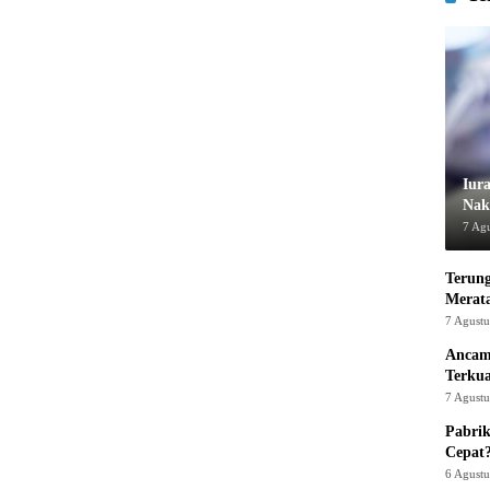
Iur
Nak
7 Ag
Terung
Merat
7 Agust
Ancam
Terku
7 Agust
Pabrik
Cepat
6 Agust