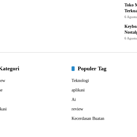
Toko M
Terku
6 Agust
Keyboa
Nostal
6 Agust
Kategori
Populer Tag
iew
Teknologi
e
aplikasi
Ai
kasi
review
Kecerdasan Buatan