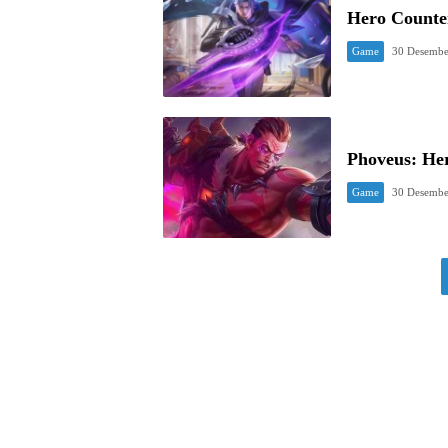
Hero Counte
Game
30 Desembe
Phoveus: He
Game
30 Desembe