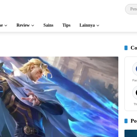
e
Review
Sains
Tips
Lainnya
Co
Fa
Th
Po