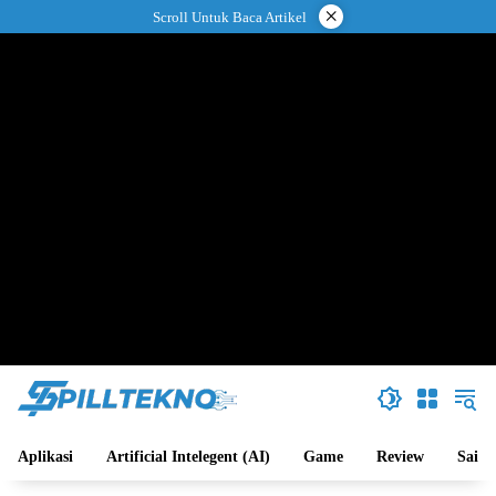
Langsung
×
Scroll Untuk Baca Artikel
ke
konten
Aplikasi
Artificial Intelegent (AI)
Game
Review
Sains