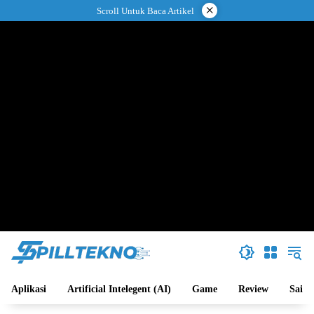
Langsung
×
Scroll Untuk Baca Artikel
ke
konten
Aplikasi
Artificial Intelegent (AI)
Game
Review
Sains