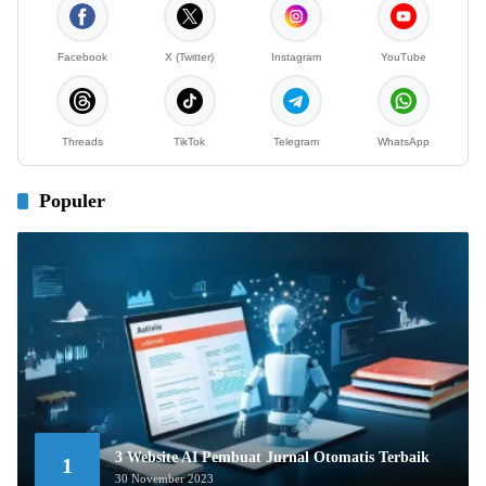
Facebook
X (Twitter)
Instagram
YouTube
Threads
TikTok
Telegram
WhatsApp
Populer
3 Website AI Pembuat Jurnal Otomatis Terbaik
1
30 November 2023