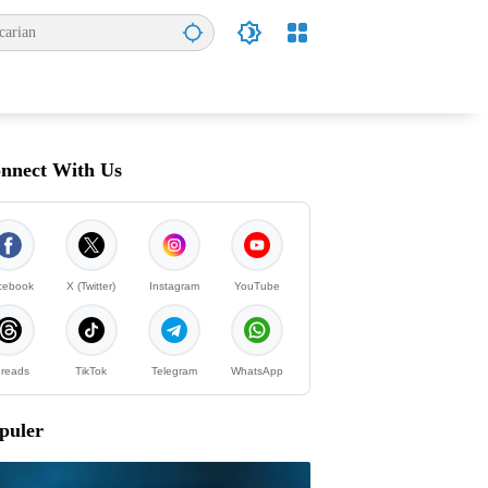
nnect With Us
cebook
X (Twitter)
Instagram
YouTube
reads
TikTok
Telegram
WhatsApp
puler