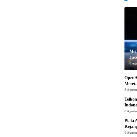
Met
Fac
8 Ag
OpenA
Mereta
8 Agust
Telkom
Indone
8 Agust
Piala 
Kejan
8 Agust