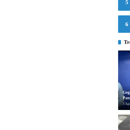
5
6
Tr
Geg
Pan
3 Ag