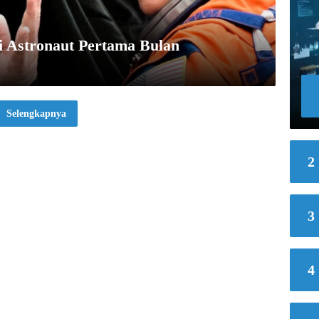
i Astronaut Pertama Bulan
Selengkapnya
2
3
4