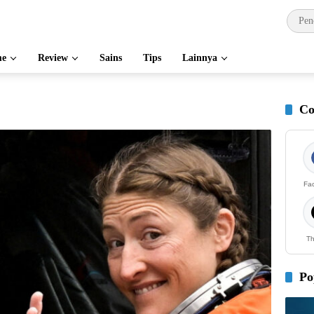
e
Review
Sains
Tips
Lainnya
Co
Fa
Th
Po