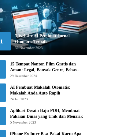
3 Website AI Pembuat Jurnal
1
Otomatis Terbaik
30 November 2023
15 Tempat Nonton Film Gratis dan
Aman: Legal, Banyak Genre, Bebas
Khawatir!
29 Desember 2024
AI Pembuat Makalah Otomatis:
Makalah Anda Auto Rapih
24 Juli 2023
Aplikasi Desain Baju PDH, Membuat
Pakaian Dinas yang Unik dan Menarik
5 November 2023
iPhone Ex Inter Bisa Pakai Kartu Apa