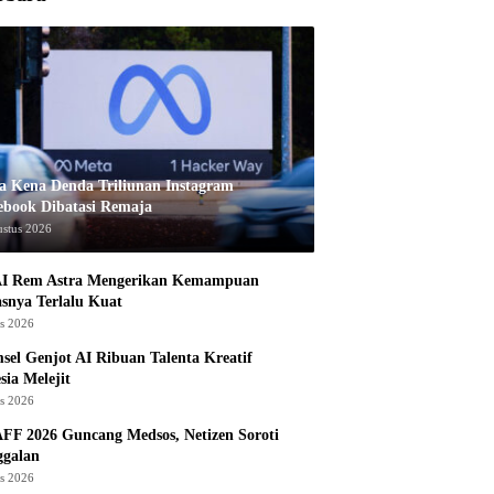
a Kena Denda Triliunan Instagram
ebook Dibatasi Remaja
ustus 2026
I Rem Astra Mengerikan Kemampuan
snya Terlalu Kuat
us 2026
sel Genjot AI Ribuan Talenta Kreatif
sia Melejit
us 2026
AFF 2026 Guncang Medsos, Netizen Soroti
ggalan
us 2026