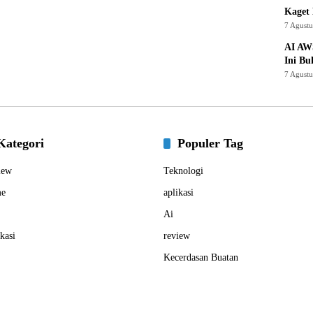
Kaget 
7 Agust
AI AW
Ini Bu
7 Agust
Kategori
Populer Tag
iew
Teknologi
e
aplikasi
Ai
kasi
review
Kecerdasan Buatan