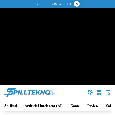
Langsung
×
Scroll Untuk Baca Artikel
ke
konten
Aplikasi
Artificial Intelegent (AI)
Game
Review
Sains