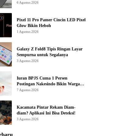
6 Agustus 2026
Pixel 11 Pro Pamer Cincin LED Pixel
Glow Bikin Heboh
1 Agustus 2026
Galaxy Z Fold8 Tipis Ringan Layar
Sempurna untuk Segalanya
3 Agustus 2026
Iuran BPJS Cuma 1 Persen
Postingan Nakesindo Bikin Warganet
Murka
7 Agustus 2026
Kacamata Pintar Rekam Diam-
diam? Aplikasi Ini Bisa Deteksi!
3 Agustus 2026
rbaru