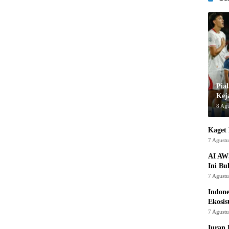
Pia
Kej
8 Ag
Kaget 
7 Agust
AI AW
Ini Bu
7 Agust
Indon
Ekosis
7 Agust
Iuran 