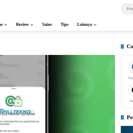
e
Review
Sains
Tips
Lainnya
Co
Fa
Th
Po