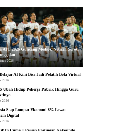
la AFF 2026 Guncang Medsos, Netizen Soroti
anggalan
ustus 2026
Belajar AI Kini Bisa Jadi Pelatih Bola Virtual
us 2026
S Ubah Hidup Pekerja Pabrik Hingga Guru
ktinya
us 2026
esia Siap Lompat Ekonomi 8% Lewat
tem Digital
us 2026
BPJS Cuma 1 Persen Postingan Nakesindo