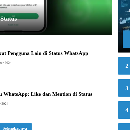
Status
ut Pengguna Lain di Status WhatsApp
ber 2024
2
3
u WhatsApp: Like dan Mention di Status
r 2024
4
Selengkapnya