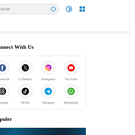
nnect With Us
cebook
X (Twitter)
Instagram
YouTube
reads
TikTok
Telegram
WhatsApp
puler