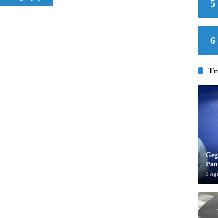
5
6
Tr
Geg
Pan
3 Ag