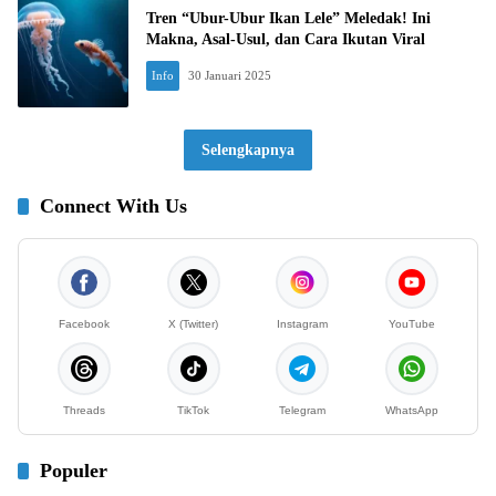
Tren “Ubur-Ubur Ikan Lele” Meledak! Ini
Makna, Asal-Usul, dan Cara Ikutan Viral
Info
30 Januari 2025
Selengkapnya
Connect With Us
Facebook
X (Twitter)
Instagram
YouTube
Threads
TikTok
Telegram
WhatsApp
Populer