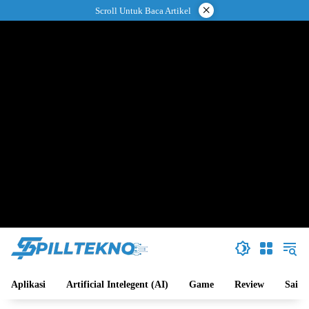
Langsung
×
Scroll Untuk Baca Artikel
ke
konten
Aplikasi
Artificial Intelegent (AI)
Game
Review
Sains