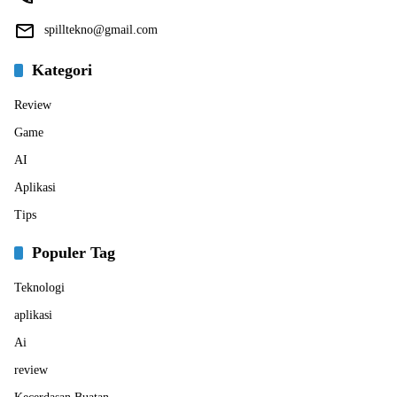
spilltekno@gmail.com
Kategori
Review
Game
AI
Aplikasi
Tips
Populer Tag
Teknologi
aplikasi
Ai
review