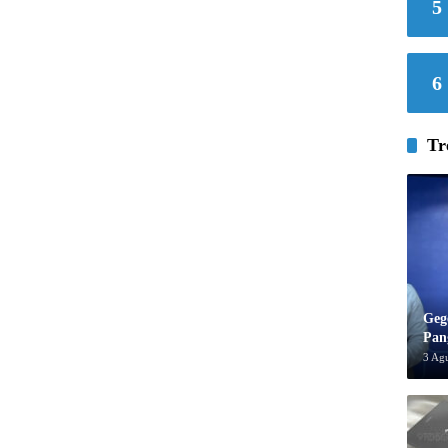
5
6
Tr
Geg
Pan
3 Ag