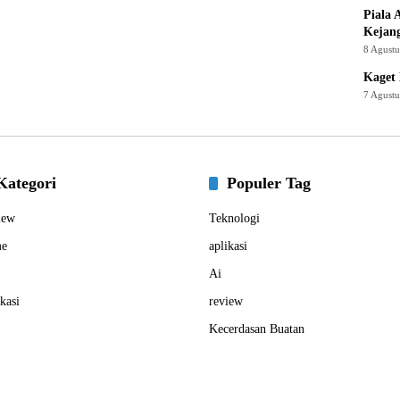
Piala 
Kejan
8 Agust
Kaget 
7 Agust
Kategori
Populer Tag
iew
Teknologi
e
aplikasi
Ai
kasi
review
Kecerdasan Buatan