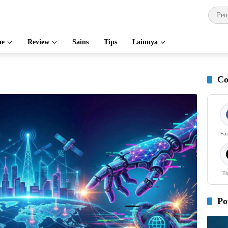
e
Review
Sains
Tips
Lainnya
Co
Fa
Th
Po