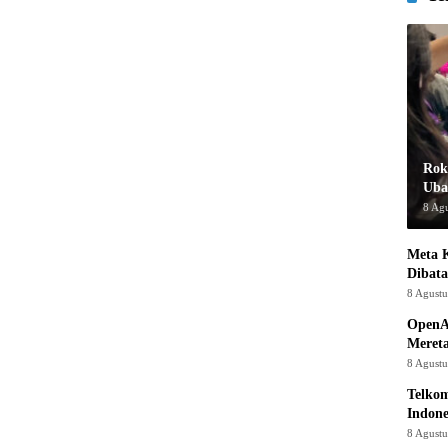
Rok
Uba
8 Ag
Meta K
Dibata
8 Agust
OpenA
Mereta
8 Agust
Telkom
Indone
8 Agust