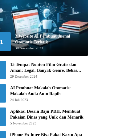
3 Website AI Pembuat Jurnal
1
Otomatis Terbaik
30 November 2023
15 Tempat Nonton Film Gratis dan
Aman: Legal, Banyak Genre, Bebas
Khawatir!
29 Desember 2024
AI Pembuat Makalah Otomatis:
Makalah Anda Auto Rapih
24 Juli 2023
Aplikasi Desain Baju PDH, Membuat
Pakaian Dinas yang Unik dan Menarik
5 November 2023
iPhone Ex Inter Bisa Pakai Kartu Apa