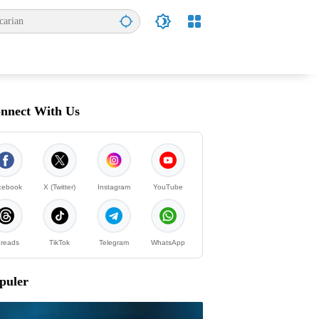
nnect With Us
cebook
X (Twitter)
Instagram
YouTube
reads
TikTok
Telegram
WhatsApp
puler