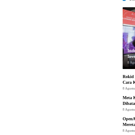
Ind
Inve
8 Ag
Rokid 
Cara 
8 Agust
Meta K
Dibata
8 Agust
OpenA
Mereta
8 Agust