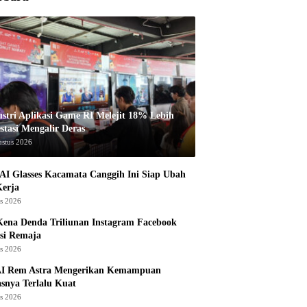
ustri Aplikasi Game RI Melejit 18% Lebih
stasi Mengalir Deras
ustus 2026
AI Glasses Kacamata Canggih Ini Siap Ubah
Kerja
us 2026
ena Denda Triliunan Instagram Facebook
si Remaja
us 2026
I Rem Astra Mengerikan Kemampuan
snya Terlalu Kuat
us 2026