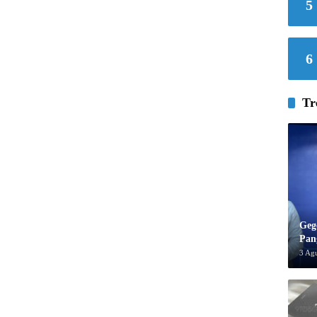
5
6
Tr
Geg
Pan
3 Ag