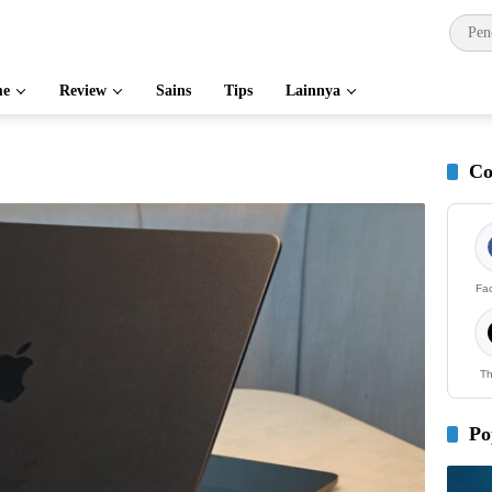
e
Review
Sains
Tips
Lainnya
Co
Fa
Th
Po