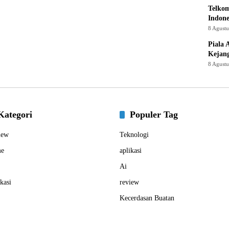
Telkom
Indone
8 Agust
Piala 
Kejan
8 Agust
Kategori
Populer Tag
iew
Teknologi
e
aplikasi
Ai
kasi
review
Kecerdasan Buatan