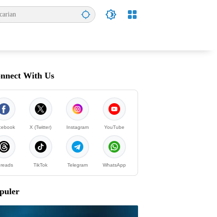
nnect With Us
cebook
X (Twitter)
Instagram
YouTube
reads
TikTok
Telegram
WhatsApp
puler