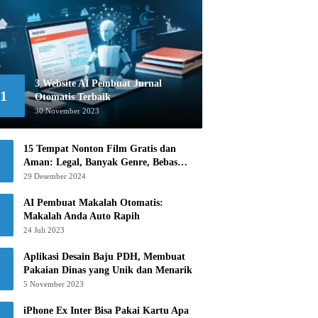
3 Website AI Pembuat Jurnal
1
Otomatis Terbaik
30 November 2023
15 Tempat Nonton Film Gratis dan
Aman: Legal, Banyak Genre, Bebas
Khawatir!
29 Desember 2024
AI Pembuat Makalah Otomatis:
Makalah Anda Auto Rapih
24 Juli 2023
Aplikasi Desain Baju PDH, Membuat
Pakaian Dinas yang Unik dan Menarik
5 November 2023
iPhone Ex Inter Bisa Pakai Kartu Apa